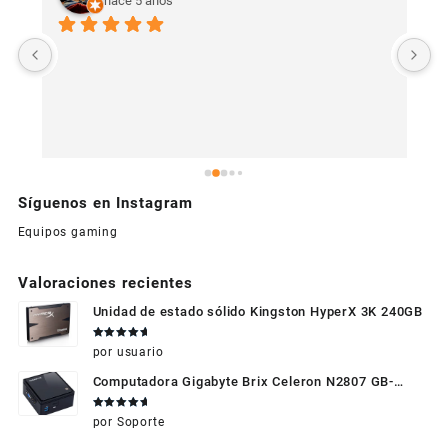
hace 5 años
U
c
Síguenos en Instagram
Equipos gaming
Valoraciones recientes
Unidad de estado sólido Kingston HyperX 3K 240GB
Valorado
por usuario
en
5
de 5
Computadora Gigabyte Brix Celeron N2807 GB-
BXBT-2807 + WIFI + RAM de 4GB + HDD 500gb +
Valorado
por Soporte
Windows 10
en
5
de 5