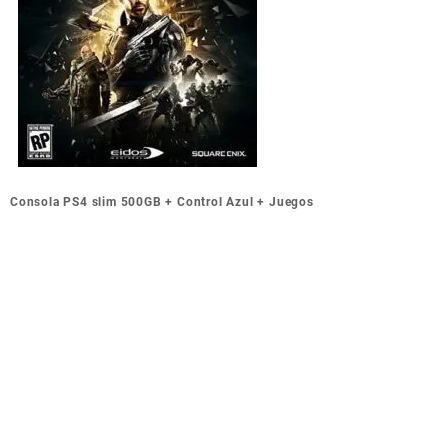
Navegación
Consola PS4 slim 500GB + Control Azul + Juegos
de
entradas