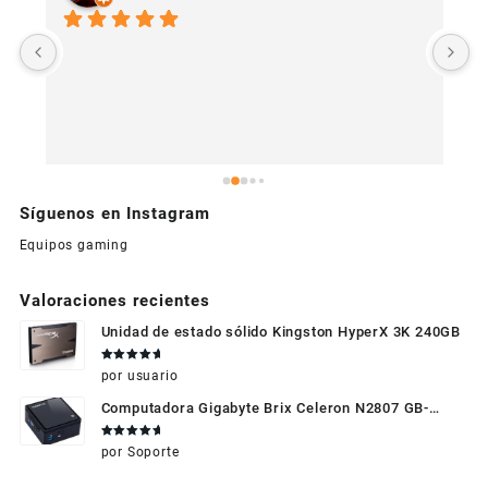
U
c
Síguenos en Instagram
Equipos gaming
Valoraciones recientes
Unidad de estado sólido Kingston HyperX 3K 240GB
Valorado
por usuario
en
5
de 5
Computadora Gigabyte Brix Celeron N2807 GB-
BXBT-2807 + WIFI + RAM de 4GB + HDD 500gb +
Valorado
por Soporte
Windows 10
en
5
de 5