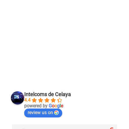
Intelcoms de Celaya
4.4
powered by
G
o
o
g
l
e
review us on