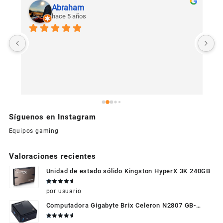
Abraham
hace 5 años
U
c
Síguenos en Instagram
Equipos gaming
Valoraciones recientes
Unidad de estado sólido Kingston HyperX 3K 240GB
Valorado
por usuario
en
5
de 5
Computadora Gigabyte Brix Celeron N2807 GB-
BXBT-2807 + WIFI + RAM de 4GB + HDD 500gb +