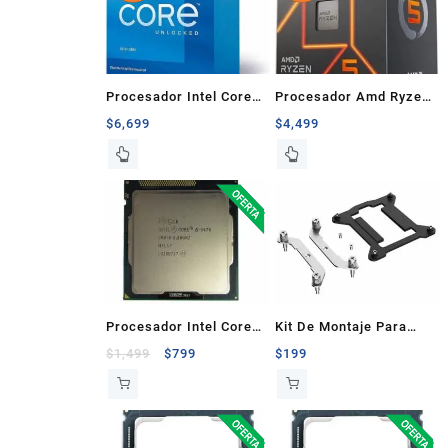
Procesador Intel Core
Procesador Amd Ryzen
I5-13600kf 3.5Ghz 14
5 7600, 6 Nucleos, 12
$
6,699
$
4,499
Núcleos 20 Hilos LGA
Hilos AM5 3.8Ghz-
1700
5.1Ghz 32MB
Procesador Intel Core
Kit De Montaje Para
I5-3470 3.20Ghz 1155
Intel LGA 1700 Cooler
$
1,499
$
799
$
199
Ddr4 4 Núcleos
Master