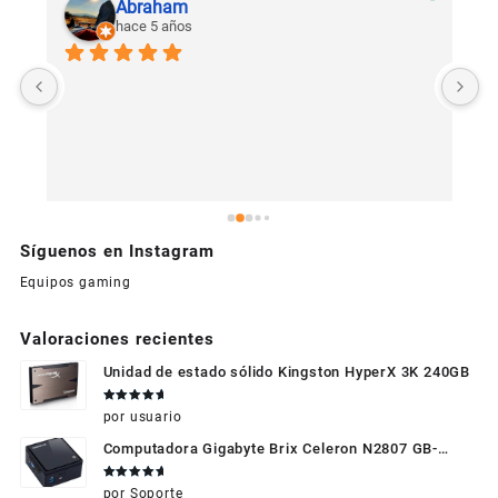
Abraham
hace 5 años
U
c
Síguenos en Instagram
Equipos gaming
Valoraciones recientes
Unidad de estado sólido Kingston HyperX 3K 240GB
Valorado
por usuario
en
5
de 5
Computadora Gigabyte Brix Celeron N2807 GB-
BXBT-2807 + WIFI + RAM de 4GB + HDD 500gb +
Valorado
por Soporte
Windows 10