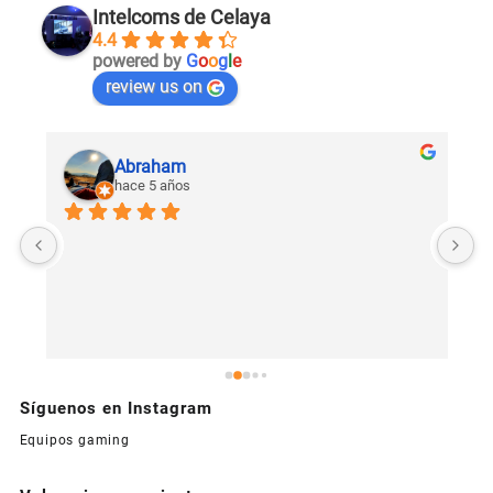
Intelcoms de Celaya
4.4
powered by
G
o
o
g
l
e
review us on
Abraham
hace 5 años
U
c
Síguenos en Instagram
Equipos gaming