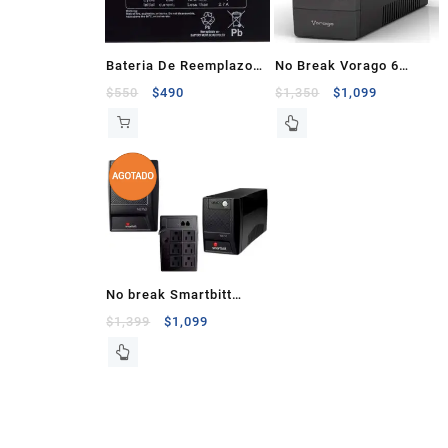
Bateria De Reemplazo
No Break Vorago 6
Para No Break Smartbitt
Contactos 800VA 480W
$
550
$
490
$
1,350
$
1,099
12V 7AH
No break Smartbitt
750Va 6 Contactos
$
1,399
$
1,099
Negro