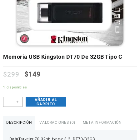
Memoria USB Kingston DT70 De 32GB Tipo C
$
299
$
149
1 disponibles
AÑADIR AL
Memoria
-
+
CARRITO
USB
Kingston
DT70
DESCRIPCIÓN
VALORACIONES (0)
META INFORMACIÓN
De
32GB
DataTarveler 70 32gb type-c 3.2 DT70/32GB
Tipo