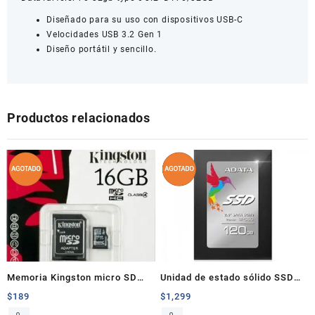
C
Diseñado para su uso con dispositivos USB-C
cantidad
Velocidades USB 3.2 Gen 1
Diseño portátil y sencillo.
Productos relacionados
Memoria Kingston micro SD
Unidad de estado sólido SSD
16gb
120GB Adata SP550
$
189
$
1,299