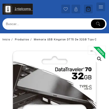
Ir
al
contenido
Inicio
Productos
Memoria USB Kingston DT70 De 32GB Tipo C
←
→