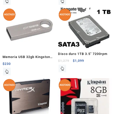
Disco duro 1TB 3.5″ 7200rpm
Memoria USB 32gb Kingston
$
1,279
$
1,099
2.0 DTSE9 aluminio
$
230