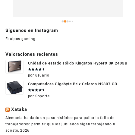
Síguenos en Instagram
Equipos gaming
Valoraciones recientes
Unidad de estado sólido Kingston HyperX 3K 240GB
Valorado
por usuario
en
5
de 5
Computadora Gigabyte Brix Celeron N2807 GB-
BXBT-2807 + WIFI + RAM de 4GB + HDD 500gb +
Valorado
por Soporte
Windows 10
en
5
de 5
Xataka
Alemania ha dado un paso histórico para paliar la falta de
trabajadores: permitir que los jubilados sigan trabajando
8
agosto, 2026