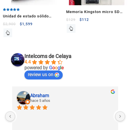
Memoria Kingston micro SD
Valorado en
Unidad de estado sólido
5.00
8gb
$
129
$
112
de 5
Kingston HyperX 3K 240GB
$
2,900
$
1,599
Intelcoms de Celaya
4.4
powered by
G
o
o
g
l
e
review us on
Abraham
hace 5 años
U
c