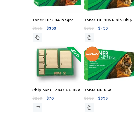
Toner HP 83A Negro
Toner HP 105A Sin Chip
Compatible
$
696
$
350
$
850
$
450
Chip para Toner HP 48A
Toner HP 85A
Compatible
$
250
$
70
$
650
$
399