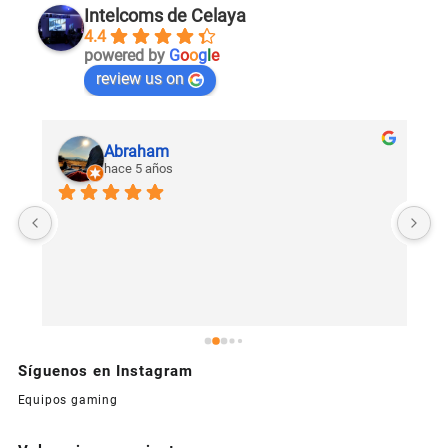
Intelcoms de Celaya
4.4
powered by
G
o
o
g
l
e
review us on
Abraham
hace 5 años
U
c
Síguenos en Instagram
Equipos gaming