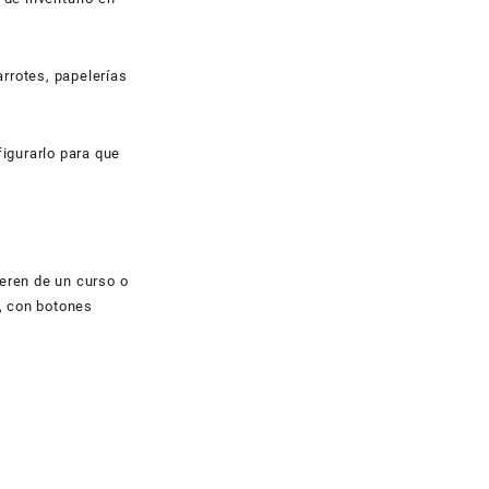
rrotes, papelerías
figurarlo para que
eren de un curso o
r, con botones