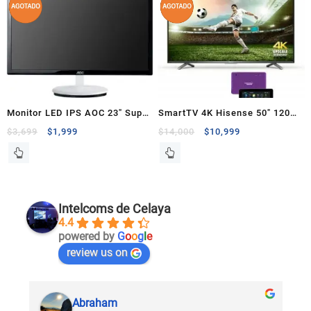
Monitor LED IPS AOC 23″ Super
SmartTV 4K Hisense 50″ 120Hz
Slim Full HD
3840X2160 4xHDMI UltraHD
$
3,699
$
1,999
$
14,000
$
10,999
Intelcoms de Celaya
4.4
powered by
G
o
o
g
l
e
review us on
Abraham