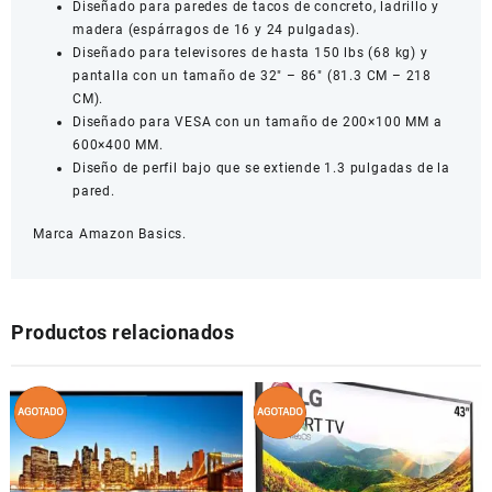
Diseñado para paredes de tacos de concreto, ladrillo y
86
madera (espárragos de 16 y 24 pulgadas).
Pulgadas,
Diseñado para televisores de hasta 150 lbs (68 kg) y
hasta
pantalla con un tamaño de 32″ – 86″ (81.3 CM – 218
68Kg
CM).
cantidad
Diseñado para VESA con un tamaño de 200×100 MM a
600×400 MM.
Diseño de perfil bajo que se extiende 1.3 pulgadas de la
pared.
Marca Amazon Basics.
Productos relacionados