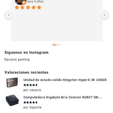
hace 5 años
U
c
Síguenos en Instagram
Equipos gaming
Valoraciones recientes
Unidad de estado sólido Kingston HyperX 3K 240GB
Valorado
por usuario
en
5
de 5
Computadora Gigabyte Brix Celeron N2807 GB-
BXBT-2807 + WIFI + RAM de 4GB + HDD 500gb +
Valorado
por Soporte
Windows 10
en
5
de 5