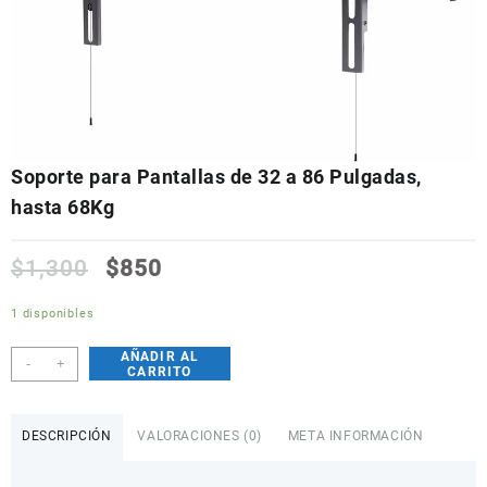
Soporte para Pantallas de 32 a 86 Pulgadas,
hasta 68Kg
$
1,300
$
850
1 disponibles
AÑADIR AL
Soporte
-
+
CARRITO
para
Pantallas
de
DESCRIPCIÓN
VALORACIONES (0)
META INFORMACIÓN
32
a