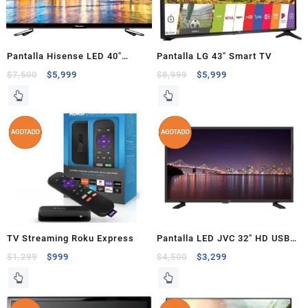
Pantalla Hisense LED 40″
Pantalla LG 43″ Smart TV
1080p
$
7,500
$
5,999
$
8,999
$
5,999
TV Streaming Roku Express
Pantalla LED JVC 32″ HD USB
HDMI
$
1,299
$
999
$
4,500
$
3,299