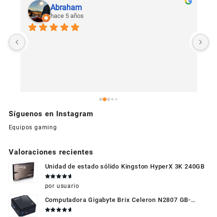
Abraham
hace 5 años
U
c
Síguenos en Instagram
Equipos gaming
Valoraciones recientes
Unidad de estado sólido Kingston HyperX 3K 240GB
Valorado
por usuario
en
5
de 5
Computadora Gigabyte Brix Celeron N2807 GB-
BXBT-2807 + WIFI + RAM de 4GB + HDD 500gb +