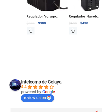
Regulador Vorago
Regulador Naceb
1400VA 650W 8
Technology, 1400VA,
$
399
$
380
$
480
$
430
Contactos Negro
750W, Negro
Intelcoms de Celaya
4.4
powered by
G
o
o
g
l
e
review us on