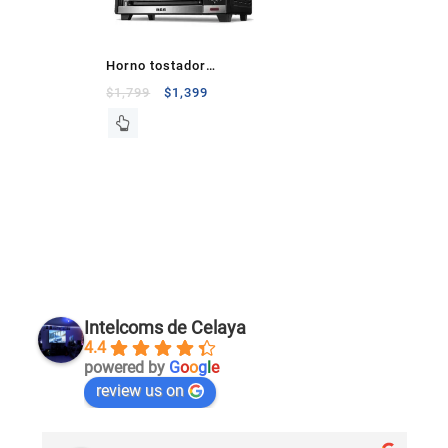
Horno tostador
eléctrico 19 litros
$
1,799
$
1,399
Intelcoms de Celaya
4.4
powered by
G
o
o
g
l
e
review us on