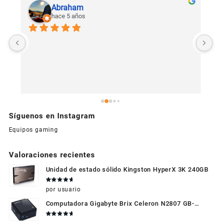
Abraham
hace 5 años
U
c
Síguenos en Instagram
Equipos gaming
Valoraciones recientes
Unidad de estado sólido Kingston HyperX 3K 240GB
Valorado
por usuario
en
5
de 5
Computadora Gigabyte Brix Celeron N2807 GB-
BXBT-2807 + WIFI + RAM de 4GB + HDD 500gb +