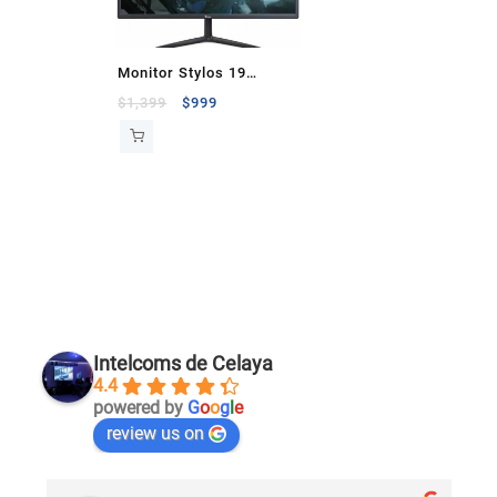
Monitor Stylos 19
Pulgadas Hdmi Vga
$
1,399
$
999
1440×900
Intelcoms de Celaya
4.4
powered by
G
o
o
g
l
e
review us on