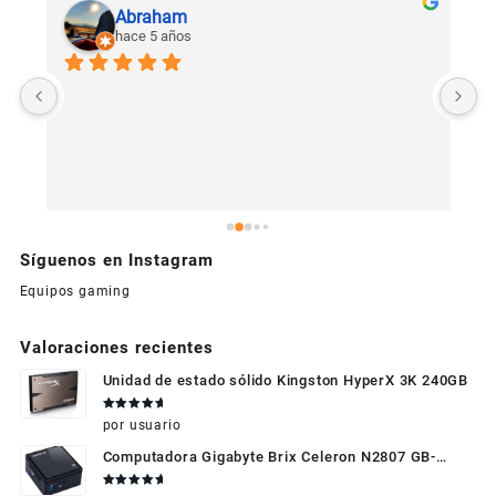
Abraham
hace 5 años
U
c
Síguenos en Instagram
Equipos gaming
Valoraciones recientes
Unidad de estado sólido Kingston HyperX 3K 240GB
Valorado
por usuario
en
5
de 5
Computadora Gigabyte Brix Celeron N2807 GB-
BXBT-2807 + WIFI + RAM de 4GB + HDD 500gb +