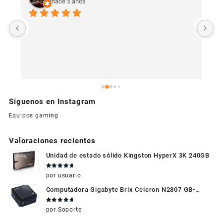
hace 5 años
U
c
Síguenos en Instagram
Equipos gaming
Valoraciones recientes
Unidad de estado sólido Kingston HyperX 3K 240GB
Valorado
por usuario
en
5
de 5
Computadora Gigabyte Brix Celeron N2807 GB-
BXBT-2807 + WIFI + RAM de 4GB + HDD 500gb +
Valorado
por Soporte
Windows 10
en
5
de 5