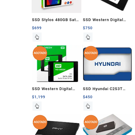
SSD Stylos 480GB Sata
SSD Western Digital
2.5 Pulgadas
Green 480GB
$
699
$
750
SSD Western Digital
SSD Hyundai C2S3T
Green 1TB Sata 2.5
256GB Sata 2.5
$
1,199
$
450
Pulgadas
Pulgadas