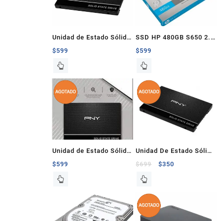
Unidad de Estado Sólido
SSD HP 480GB S650 2.5
PNY 480GB 2.5″ Sata
Pulgadas Sata
$
599
$
599
CS900
Unidad de Estado Sólido
Unidad De Estado Sólido
PNY 500GB 2.5″ Sata
PNY 240Gb 2.5″ Sata
$
599
$
699
$
350
CS900
6Gb/s – Usado