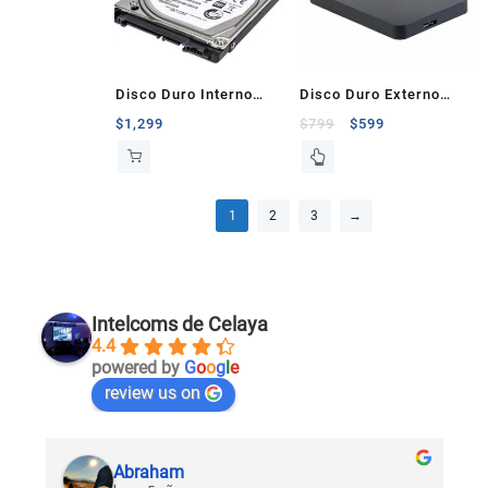
Disco Duro Interno
Disco Duro Externo
SSDH Seagate 2.5″ 1TB
portátil Toshiba de 1TB
$
1,299
$
799
$
599
Rpm5400
1
2
3
→
Intelcoms de Celaya
4.4
powered by
G
o
o
g
l
e
review us on
Abraham