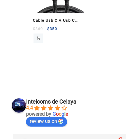
Cable Usb C A Usb C
240W Thunderbolt
$
360
$
350
40GBPS 1.5M 8K 60HZ
Intelcoms de Celaya
4.4
powered by
G
o
o
g
l
e
review us on