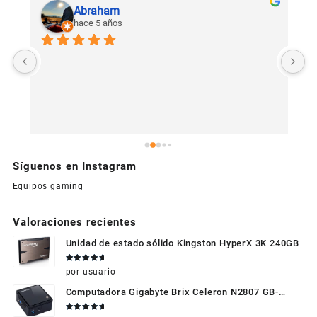
Abraham
hace 5 años
U
c
Síguenos en Instagram
Equipos gaming
Valoraciones recientes
Unidad de estado sólido Kingston HyperX 3K 240GB
Valorado
por usuario
en
5
de 5
Computadora Gigabyte Brix Celeron N2807 GB-
BXBT-2807 + WIFI + RAM de 4GB + HDD 500gb +