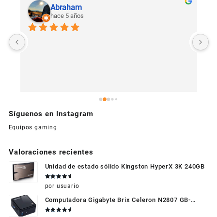
Abraham
hace 5 años
U
c
Síguenos en Instagram
Equipos gaming
Valoraciones recientes
Unidad de estado sólido Kingston HyperX 3K 240GB
Valorado
por usuario
en
5
de 5
Computadora Gigabyte Brix Celeron N2807 GB-
BXBT-2807 + WIFI + RAM de 4GB + HDD 500gb +