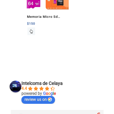
Memoria Micro Sd
Adata 64Gb Clase 10
$
150
Intelcoms de Celaya
4.4
powered by
G
o
o
g
l
e
review us on