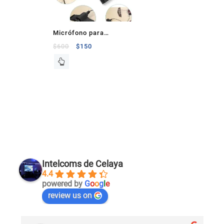
Micrófono para
instrumento acústico
$
600
$
150
Intelcoms de Celaya
4.4
powered by
G
o
o
g
l
e
review us on