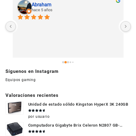
Abraham
hace 5 años
U
c
Síguenos en Instagram
Equipos gaming
Valoraciones recientes
Unidad de estado sólido Kingston HyperX 3K 240GB
Valorado
por usuario
en
5
de 5
Computadora Gigabyte Brix Celeron N2807 GB-
BXBT-2807 + WIFI + RAM de 4GB + HDD 500gb +