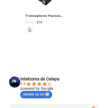
Tranceptores Pasivos
Epcom Titanium
$
110
$
70
Intelcoms de Celaya
4.4
powered by
G
o
o
g
l
e
review us on