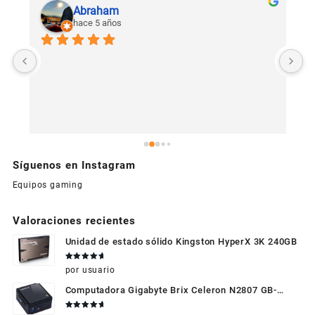
Abraham
hace 5 años
U
c
Síguenos en Instagram
Equipos gaming
Valoraciones recientes
Unidad de estado sólido Kingston HyperX 3K 240GB
Valorado
por usuario
en
5
de 5
Computadora Gigabyte Brix Celeron N2807 GB-
BXBT-2807 + WIFI + RAM de 4GB + HDD 500gb +