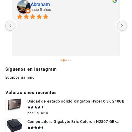
Abraham
hace 5 años
U
c
Síguenos en Instagram
Equipos gaming
Valoraciones recientes
Unidad de estado sólido Kingston HyperX 3K 240GB
Valorado
por usuario
en
5
de 5
Computadora Gigabyte Brix Celeron N2807 GB-
BXBT-2807 + WIFI + RAM de 4GB + HDD 500gb +