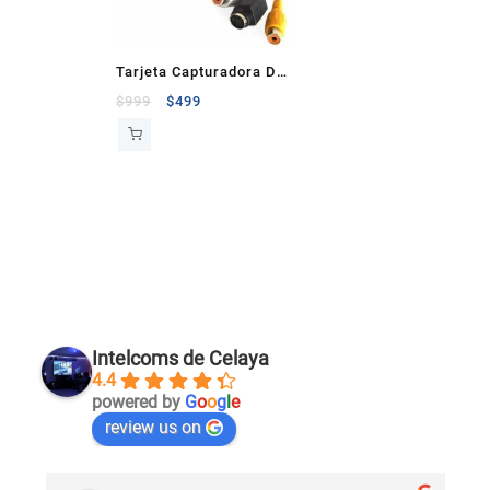
Tarjeta Capturadora De
Video Usb A Rca
$
999
$
499
Intelcoms de Celaya
4.4
powered by
G
o
o
g
l
e
review us on