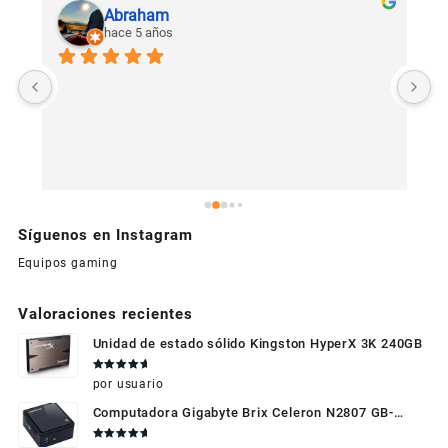
Abraham
hace 5 años
U
c
Síguenos en Instagram
Equipos gaming
Valoraciones recientes
Unidad de estado sólido Kingston HyperX 3K 240GB
Valorado
por usuario
en
5
de 5
Computadora Gigabyte Brix Celeron N2807 GB-
BXBT-2807 + WIFI + RAM de 4GB + HDD 500gb +