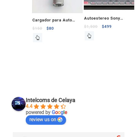
Autoestereo Sony
Cargador para Auto
Xplode CDX-GT250S
$
1,500
$
499
Redlemon 2 USB 1A
$
150
$
80
2.1A
Intelcoms de Celaya
4.4
powered by
G
o
o
g
l
e
review us on