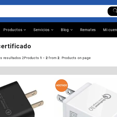
Productos
Servicios
Blog
Remates
Mi cue
certificado
s resultados 2
Products
1 - 2
from
2
. Products on page