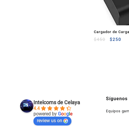
Cargador de Carg
Charge 3.0 Negro
$
450
$
250
Síguenos
Intelcoms de Celaya
4.4
Equipos gam
powered by
G
o
o
g
l
e
review us on