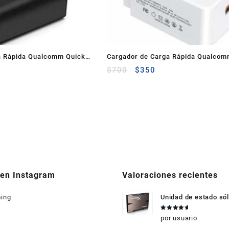
a Rápida Qualcomm Quick
Cargador de Carga Rápida Qualcom
Charge 3.0
$
700
$
350
 en Instagram
Valoraciones recientes
ing
Unidad de estado sól
HyperX 3K 240GB
Valorado
por usuario
en
5
de 5