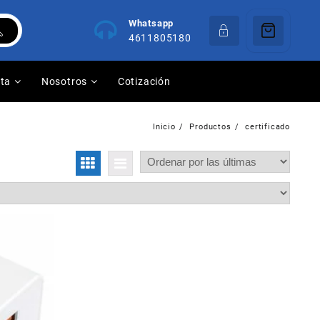
Whatsapp
4611805180
nta
Nosotros
Cotización
Inicio
Productos
certificado