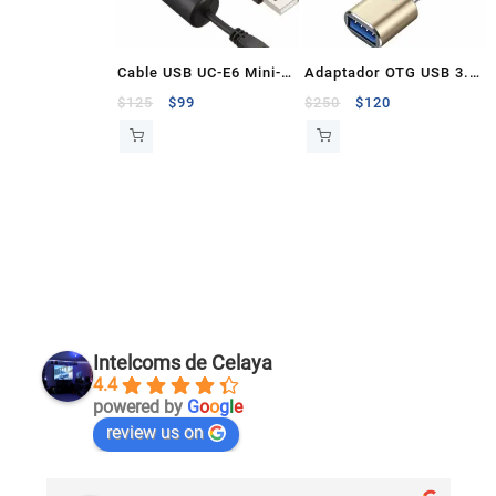
Cable USB UC-E6 Mini-B
Adaptador OTG USB 3.0
150cm
Hembra a Tipo C
$
125
$
99
$
250
$
120
Intelcoms de Celaya
4.4
powered by
G
o
o
g
l
e
review us on