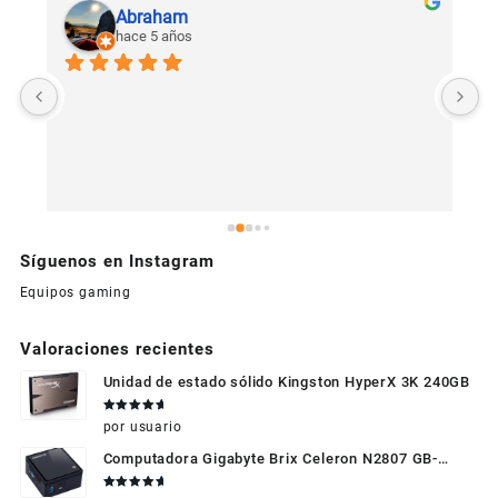
Abraham
hace 5 años
U
c
Síguenos en Instagram
Equipos gaming
Valoraciones recientes
Unidad de estado sólido Kingston HyperX 3K 240GB
Valorado
por usuario
en
5
de 5
Computadora Gigabyte Brix Celeron N2807 GB-
BXBT-2807 + WIFI + RAM de 4GB + HDD 500gb +