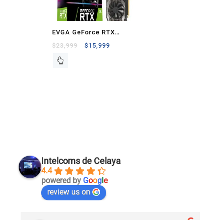
EVGA GeForce RTX
2080 XC GAMING, 8GB
$
23,999
$
15,999
GDDR6
Intelcoms de Celaya
4.4
powered by
G
o
o
g
l
e
review us on