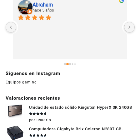
Abraham
hace 5 años
U
c
Síguenos en Instagram
Equipos gaming
Valoraciones recientes
Unidad de estado sólido Kingston HyperX 3K 240GB
Valorado
por usuario
en
5
de 5
Computadora Gigabyte Brix Celeron N2807 GB-
BXBT-2807 + WIFI + RAM de 4GB + HDD 500gb +