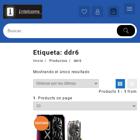
Ir
al
contenido
Etiqueta:
ddr6
Inicio
Productos
ddr6
Mostrando el único resultado
Products
1 - 1
from
1
. Products on page