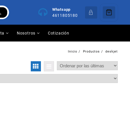
Whatsapp
4611805180
nta
Nosotros
Cotización
Inicio
Productos
deskjet