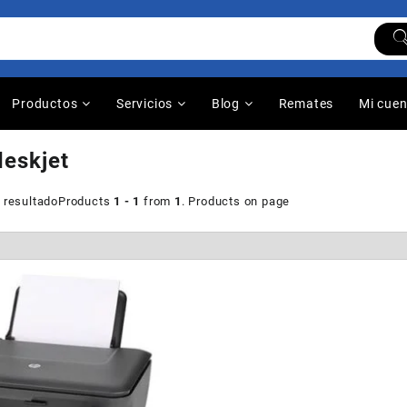
Productos
Servicios
Blog
Remates
Mi cue
deskjet
 resultado
Products
1 - 1
from
1
. Products on page