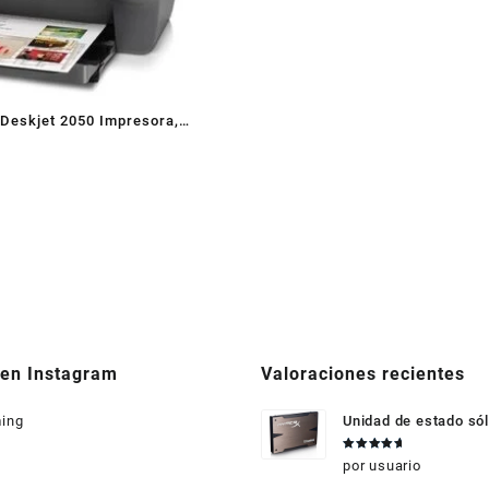
 Deskjet 2050 Impresora,
er
 en Instagram
Valoraciones recientes
ing
Unidad de estado sól
HyperX 3K 240GB
Valorado
por usuario
en
5
de 5