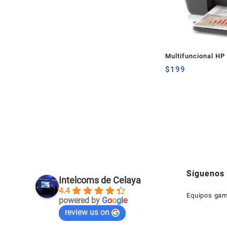
Multifuncional HP
Copiadora y Escán
$
199
Síguenos
Intelcoms de Celaya
4.4
Equipos gam
powered by
G
o
o
g
l
e
review us on