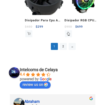
Disipador Para Cpu Amd
Disipador RGB CPU
Ryzen Wraith Stealth
Balam Rush Eolox
$
450
$
299
$
950
$
699
Am4
Heatsink
1
2
→
Intelcoms de Celaya
4.4
powered by
G
o
o
g
l
e
review us on
Abraham