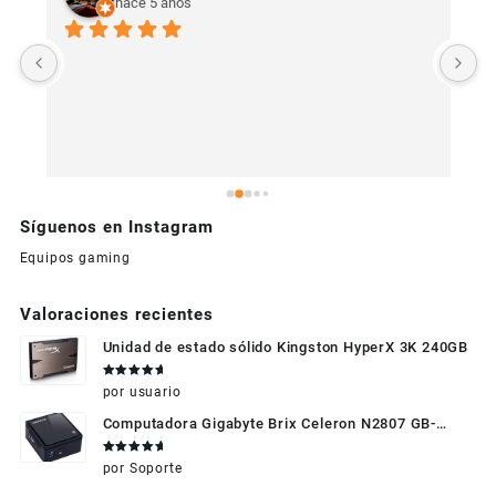
hace 5 años
U
c
Síguenos en Instagram
Equipos gaming
Valoraciones recientes
Unidad de estado sólido Kingston HyperX 3K 240GB
Valorado
por usuario
en
5
de 5
Computadora Gigabyte Brix Celeron N2807 GB-
BXBT-2807 + WIFI + RAM de 4GB + HDD 500gb +
Valorado
por Soporte
Windows 10
en
5
de 5