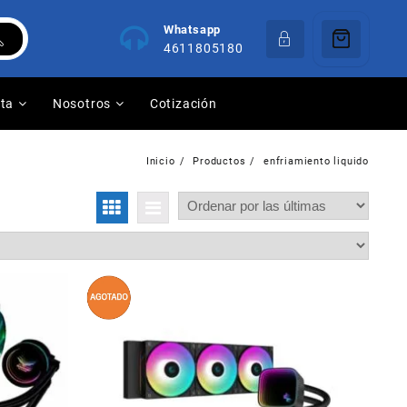
Whatsapp
4611805180
nta
Nosotros
Cotización
Inicio
Productos
enfriamiento liquido