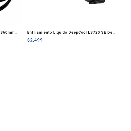
t 360mm
Enfriamiento Líquido DeepCool LS720 SE De
360mm Negro
$
2,499