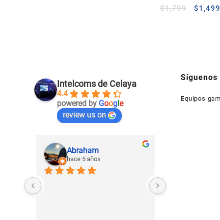
$
1,799
$
1,49
Síguenos
Intelcoms de Celaya
4.4
Equipos gam
powered by
G
o
o
g
l
e
review us on
Abraham
Gerardo
hace 5 años
hace 5 añ
Un lugar dedica
tecnología de e
cómputo