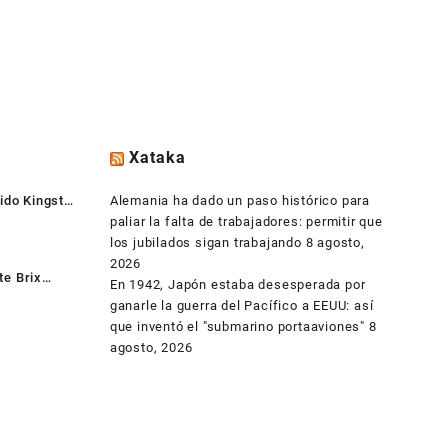
Xataka
ido Kingston
Alemania ha dado un paso histórico para
paliar la falta de trabajadores: permitir que
los jubilados sigan trabajando
8 agosto,
2026
e Brix
En 1942, Japón estaba desesperada por
XBT-2807 +
Becky Oloarte
ganarle la guerra del Pacífico a EEUU: así
+ HDD 500gb
hace 7 años
que inventó el "submarino portaaviones"
8
agosto, 2026