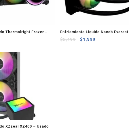
ido Thermalright Frozen
Enfriamiento Liquido Naceb Everes
rgb Amd / Intel
9
Negro
$
2,499
$
1,999
ido XZzeal XZ400 – Usado