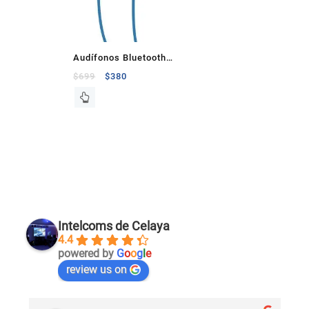
Audífonos Bluetooth
IPX7 Resistente al
$
699
$
380
agua/ sudor,
Cancelación de Ruido
Azul
Intelcoms de Celaya
4.4
powered by
G
o
o
g
l
e
review us on