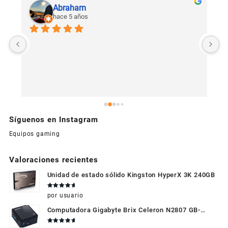
Abraham
hace 5 años
U
c
Síguenos en Instagram
Equipos gaming
Valoraciones recientes
Unidad de estado sólido Kingston HyperX 3K 240GB
Valorado
por usuario
en
5
de 5
Computadora Gigabyte Brix Celeron N2807 GB-
BXBT-2807 + WIFI + RAM de 4GB + HDD 500gb +