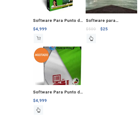
Software Para Punto de
Software para
Venta Dess 8 +
estacionamientos
$
4,999
$
500
$
25
Instalacion +
Omega Park
Configuracion +
Capacitacion
Software Para Punto de
Venta Dess 7 +
$
4,999
Configuración