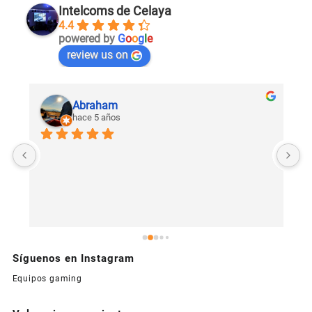
Intelcoms de Celaya
4.4
powered by
G
o
o
g
l
e
review us on
Abraham
hace 5 años
U
c
Síguenos en Instagram
Equipos gaming