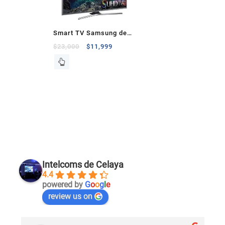
Smart TV Samsung de
60″ Super Ultra HD 4K
$
23,000
$
11,999
Intelcoms de Celaya
4.4
powered by
G
o
o
g
l
e
review us on