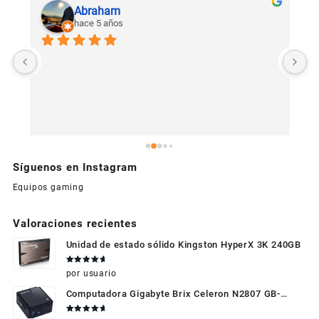
Abraham
hace 5 años
U
c
Síguenos en Instagram
Equipos gaming
Valoraciones recientes
Unidad de estado sólido Kingston HyperX 3K 240GB
Valorado
por usuario
en
5
de 5
Computadora Gigabyte Brix Celeron N2807 GB-
BXBT-2807 + WIFI + RAM de 4GB + HDD 500gb +