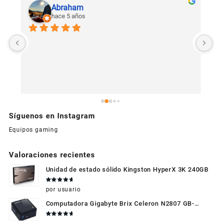
Abraham
hace 5 años
U
c
Síguenos en Instagram
Equipos gaming
Valoraciones recientes
Unidad de estado sólido Kingston HyperX 3K 240GB
Valorado
por usuario
en
5
de 5
Computadora Gigabyte Brix Celeron N2807 GB-
BXBT-2807 + WIFI + RAM de 4GB + HDD 500gb +