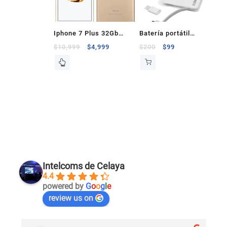
Iphone 7 Plus 32Gb
Batería portátil
Dorado
5800mAh smartphone,
$
10,999
$
4,999
$
200
$
99
tablets, iphone
Intelcoms de Celaya
4.4
powered by
G
o
o
g
l
e
review us on