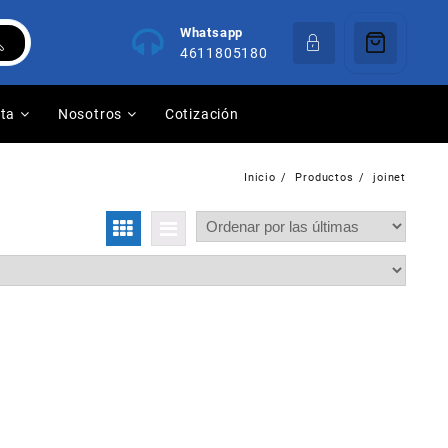
Whatsapp
4611805180
nta
Nosotros
Cotización
Inicio
Productos
joinet