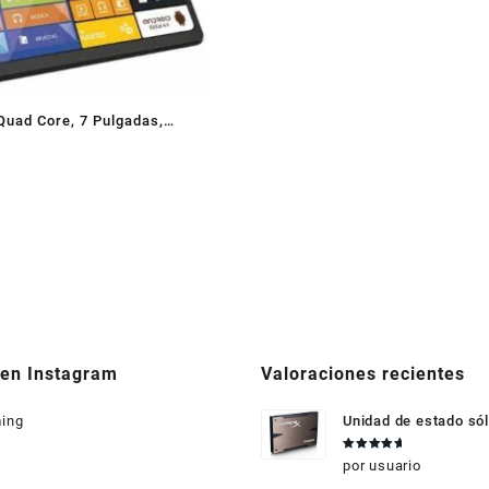
Quad Core, 7 Pulgadas,
moria interna, 1Gb ddr3,
, Bluetooth
 en Instagram
Valoraciones recientes
ing
Unidad de estado sól
HyperX 3K 240GB
Valorado
por usuario
en
5
de 5