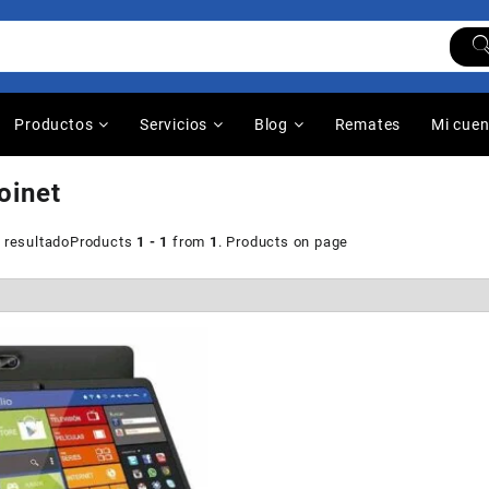
Productos
Servicios
Blog
Remates
Mi cue
joinet
 resultado
Products
1 - 1
from
1
. Products on page