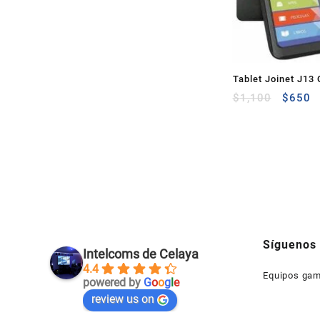
Tablet Joinet J13 
1.5Ghz, 8Gb de me
$
1,100
$
650
Android 4.4 Kitkat
Síguenos
Intelcoms de Celaya
4.4
Equipos gam
powered by
G
o
o
g
l
e
review us on