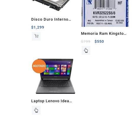
Disco Duro Interno
SSDH Seagate 2.5″ 1TB
$
1,299
Memoria Ram Kingston
Rpm5400
DDR4 8GB 3200Mhz
$
799
$
550
Laptop
Laptop Lenovo Idea
G40-45 E1-6010 2GB
500GB 14″ WIN 8.1