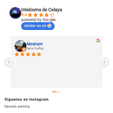
Intelcoms de Celaya
4.4
powered by
G
o
o
g
l
e
review us on
Abraham
hace 5 años
U
c
Síguenos en Instagram
Equipos gaming