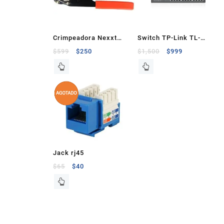
Crimpeadora Nexxt
Switch TP-Link TL-
RJ45
SF1024D 24 puertos
$
599
$
250
$
1,500
$
999
10/100 mbps
Jack rj45
$
65
$
40