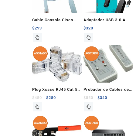
Cable Consola Cisco
Adaptador USB 3.0 A
Rj45 Cat 5e A Usb 1.2M
RJ45 Gigabit TP-Link
$
299
$
320
Plug Xcase RJ45 Cat 5E
Probador de Cables de
100 Piezas
Red Intellinet
$
450
$
250
$
550
$
340