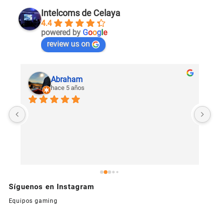
Intelcoms de Celaya
4.4
powered by
G
o
o
g
l
e
review us on
Abraham
hace 5 años
U
c
Síguenos en Instagram
Equipos gaming