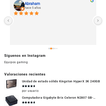
Abraham
hace 5 años
U
c
Síguenos en Instagram
Equipos gaming
Valoraciones recientes
Unidad de estado sólido Kingston HyperX 3K 240GB
Valorado
por usuario
en
5
de 5
Computadora Gigabyte Brix Celeron N2807 GB-
BXBT-2807 + WIFI + RAM de 4GB + HDD 500gb +