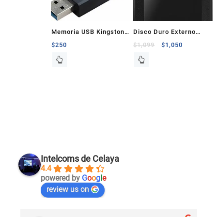
Memoria USB Kingston
Disco Duro Externo
128Gb 3.2 Gen 1 Negro
Adata 1Tb Usb 3.2 Gen
$
250
$
1,099
$
1,050
1 Slim Negro
Intelcoms de Celaya
4.4
powered by
G
o
o
g
l
e
review us on