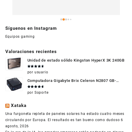
Síguenos en Instagram
Equipos gaming
Valoraciones recientes
Unidad de estado sólido Kingston HyperX 3K 240GB
Valorado
por usuario
en
5
de 5
Computadora Gigabyte Brix Celeron N2807 GB-
BXBT-2807 + WIFI + RAM de 4GB + HDD 500gb +
Valorado
por Soporte
Windows 10
en
5
de 5
Xataka
Una furgoneta repleta de paneles solares ha estado cuatro meses
circulando por Europa. El resultado es tan bueno como dudoso
6
agosto, 2026