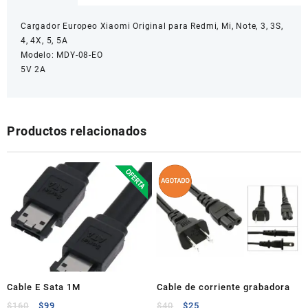
cantidad
Cargador Europeo Xiaomi Original para Redmi, Mi, Note, 3, 3S,
4, 4X, 5, 5A
Modelo: MDY-08-EO
5V 2A
Productos relacionados
Cable E Sata 1M
Cable de corriente grabadora
$
160
$
99
$
40
$
25