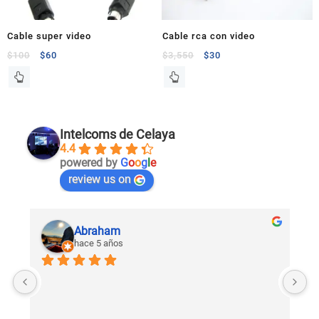
Cable super video
Cable rca con video
$
100
$
60
$
3,550
$
30
Intelcoms de Celaya
4.4
powered by
G
o
o
g
l
e
review us on
Abraham
hace 5 años
U
c