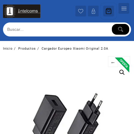
Ir
al
contenido
Inicio
Productos
Cargador Europeo Xiaomi Original 2.0A
←
→