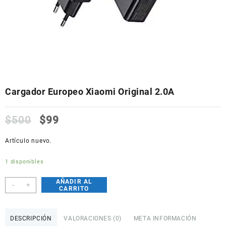
Cargador Europeo Xiaomi Original 2.0A
$
500
$
99
Artículo nuevo.
1 disponibles
AÑADIR AL
Cargador
-
+
CARRITO
Europeo
Xiaomi
Original
DESCRIPCIÓN
VALORACIONES (0)
META INFORMACIÓN
2.0A