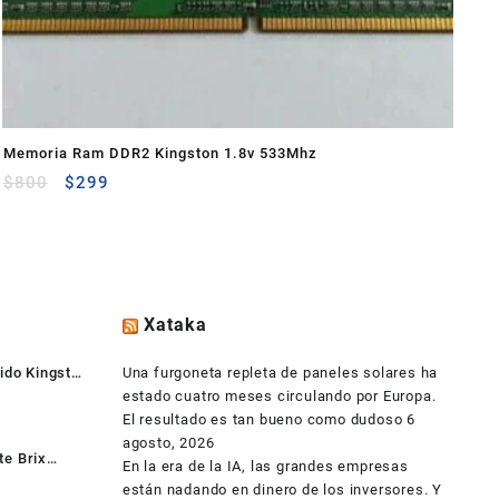
Memoria Ram DDR2 Kingston 1.8v 533Mhz
$
800
$
299
Xataka
ido Kingston
Una furgoneta repleta de paneles solares ha
estado cuatro meses circulando por Europa.
El resultado es tan bueno como dudoso
6
agosto, 2026
e Brix
En la era de la IA, las grandes empresas
XBT-2807 +
Becky Oloarte
están nadando en dinero de los inversores. Y