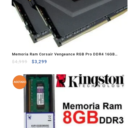
Memoria Ram Corsair Vengeance RGB Pro DDR4 16GB
(2x8GB) 3600Mhz
$
4,999
$
3,299