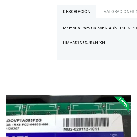
hynix
4Gb
DESCRIPCIÓN
VALORACIONES (
DDR4
3200Mhz
Memoria Ram SK hynix 4Gb 1RX16 PC
cantidad
HMA851S6DJR6N-XN