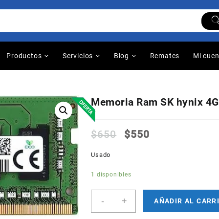
Productos
Servicios
Blog
Remates
Mi cue
Memoria Ram SK hynix 4
$
650
$
550
Usado
1 disponibles
Memoria
-
+
AÑADIR AL CARR
Ram
SK