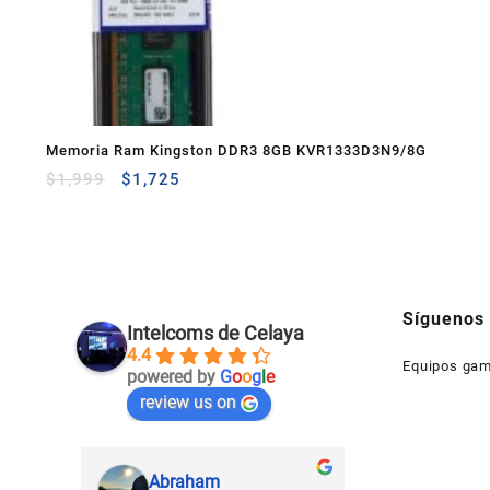
Memoria Ram Kingston DDR3 8GB KVR1333D3N9/8G
$
1,999
$
1,725
Síguenos
Intelcoms de Celaya
4.4
Equipos gam
powered by
G
o
o
g
l
e
review us on
Abraham
Gerardo