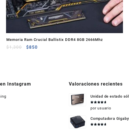
Memoria Ram Crucial Ballistix DDR4 8GB 2666Mhz
$
1,300
$
850
 en Instagram
Valoraciones recientes
ing
Unidad de estado sól
HyperX 3K 240GB
Valorado
por usuario
en
5
de 5
Computadora Gigabyt
Celeron N2807 GB-B
 Medina
Francisco Quiñones
Valorado