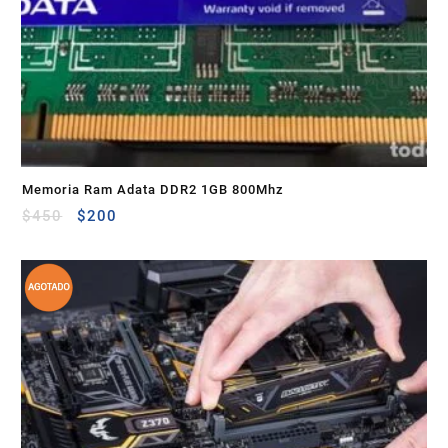
Memoria Ram Adata DDR2 1GB 800Mhz
$
450
$
200