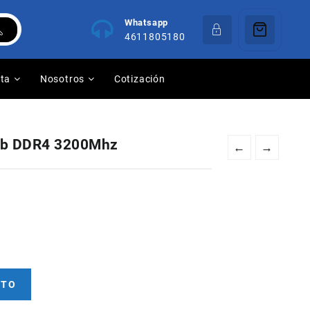
Whatsapp
4611805180
nta
Nosotros
Cotización
Gb DDR4 3200Mhz
←
→
ITO