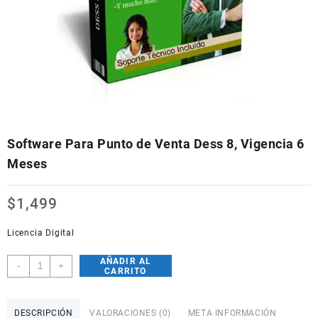
Software Para Punto de Venta Dess 8, Vigencia 6
Meses
$
1,499
Licencia Digital
AÑADIR AL
Software
-
+
CARRITO
Para
Punto
de
DESCRIPCIÓN
VALORACIONES (0)
META INFORMACIÓN