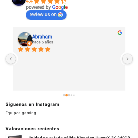
4.4
powered by
G
o
o
g
l
e
review us on
Abraham
hace 5 años
U
c
Síguenos en Instagram
Equipos gaming
Valoraciones recientes
Unidad de estado sólido Kingston HyperX 3K 240GB