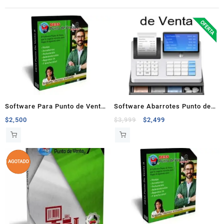
Software Para Punto de Venta
Software Abarrotes Punto de
Dess 8, Vigencia 1 Año
Venta + Instalacion +
$
2,500
$
3,999
$
2,499
Configuracion