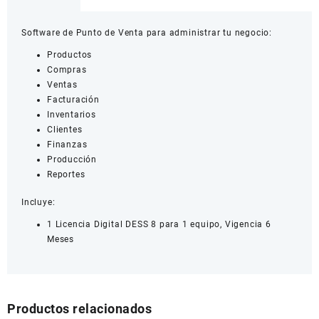
Venta
Dess
Software de Punto de Venta para administrar tu negocio:
8,
Vigencia
Productos
6
Compras
Meses
Ventas
cantidad
Facturación
Inventarios
Clientes
Finanzas
Producción
Reportes
Incluye:
1 Licencia Digital DESS 8 para 1 equipo, Vigencia 6
Meses
Productos relacionados