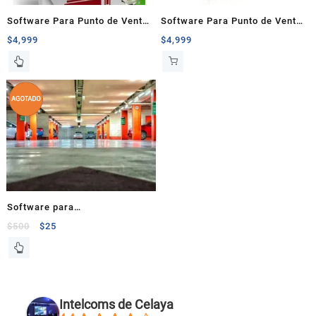
Software Para Punto de Venta
Software Para Punto de Venta
Dess 7 + Configuración
Dess 8 + Instalacion +
$
4,999
$
4,999
Configuracion + Capacitacion
Software para
estacionamientos Omega Park
$
500
$
25
Intelcoms de Celaya