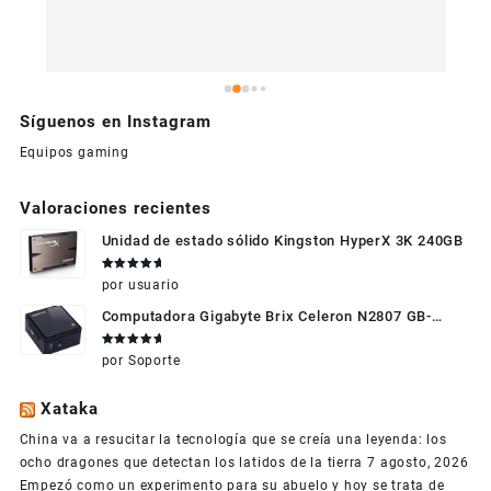
Síguenos en Instagram
Equipos gaming
Valoraciones recientes
Unidad de estado sólido Kingston HyperX 3K 240GB
Valorado
por usuario
en
5
de 5
Computadora Gigabyte Brix Celeron N2807 GB-
BXBT-2807 + WIFI + RAM de 4GB + HDD 500gb +
Valorado
por Soporte
Windows 10
en
5
de 5
Xataka
China va a resucitar la tecnología que se creía una leyenda: los
ocho dragones que detectan los latidos de la tierra
7 agosto, 2026
Empezó como un experimento para su abuelo y hoy se trata de