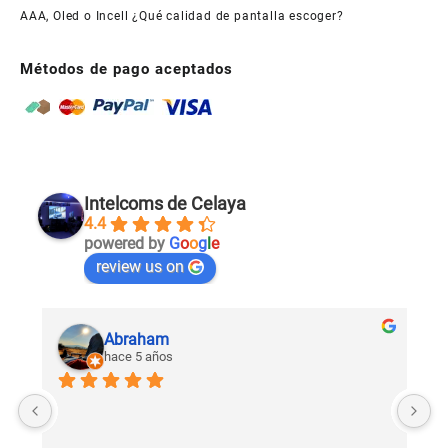
AAA, Oled o Incell ¿Qué calidad de pantalla escoger?
Métodos de pago aceptados
Intelcoms de Celaya
4.4
powered by
G
o
o
g
l
e
review us on
Abraham
hace 5 años
U
c