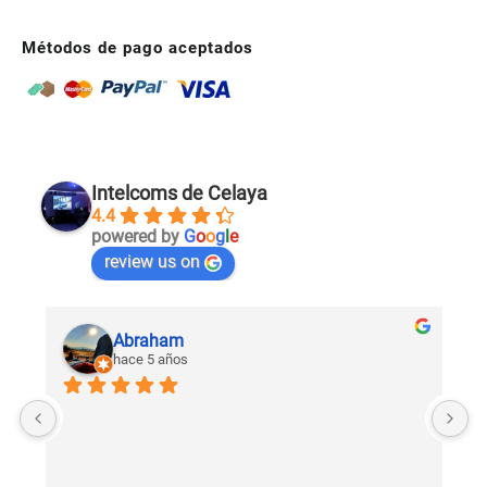
Métodos de pago aceptados
Intelcoms de Celaya
4.4
powered by
G
o
o
g
l
e
review us on
Abraham
hace 5 años
U
c