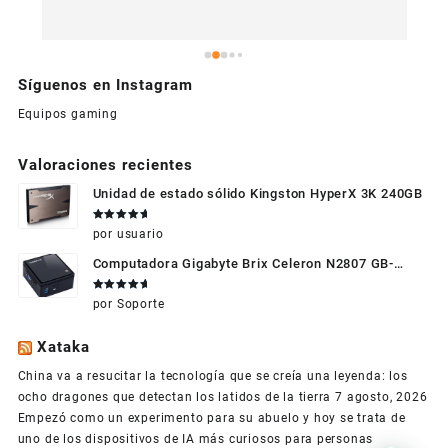
Síguenos en Instagram
Equipos gaming
Valoraciones recientes
Unidad de estado sólido Kingston HyperX 3K 240GB
Valorado
por usuario
en
5
de 5
Computadora Gigabyte Brix Celeron N2807 GB-
BXBT-2807 + WIFI + RAM de 4GB + HDD 500gb +
Valorado
por Soporte
Windows 10
en
5
de 5
Xataka
China va a resucitar la tecnología que se creía una leyenda: los
ocho dragones que detectan los latidos de la tierra
7 agosto, 2026
Empezó como un experimento para su abuelo y hoy se trata de
uno de los dispositivos de IA más curiosos para personas