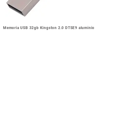
Navegación
Memoria USB 32gb Kingston 2.0 DTSE9 aluminio
de
entradas