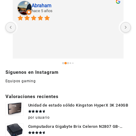
Abraham
hace 5 años
U
c
Síguenos en Instagram
Equipos gaming
Valoraciones recientes
Unidad de estado sólido Kingston HyperX 3K 240GB
Valorado
por usuario
en
5
de 5
Computadora Gigabyte Brix Celeron N2807 GB-
BXBT-2807 + WIFI + RAM de 4GB + HDD 500gb +