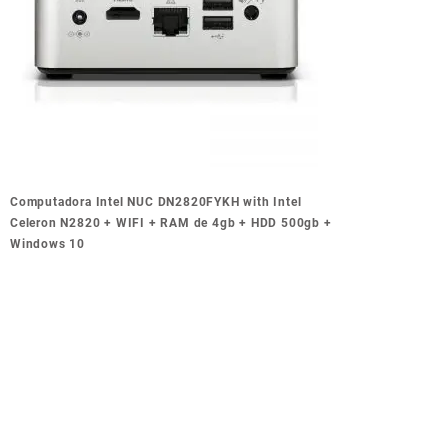
Navegación
Computadora Intel NUC DN2820FYKH with Intel
de
Celeron N2820 + WIFI + RAM de 4gb + HDD 500gb +
entradas
Windows 10