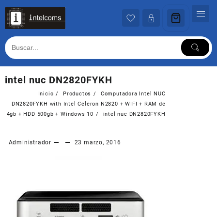
Ir
al
contenido
intel nuc DN2820FYKH
Inicio
Productos
Computadora Intel NUC
DN2820FYKH with Intel Celeron N2820 + WIFI + RAM de
4gb + HDD 500gb + Windows 10
intel nuc DN2820FYKH
Administrador
23 marzo, 2016