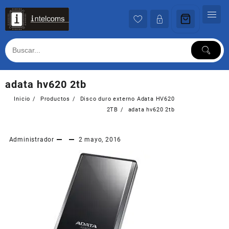
Ir
al
contenido
adata hv620 2tb
Inicio
Productos
Disco duro externo Adata HV620
2TB
adata hv620 2tb
Administrador
2 mayo, 2016