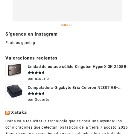
Síguenos en Instagram
Equipos gaming
Valoraciones recientes
Unidad de estado sólido Kingston HyperX 3K 240GB
Valorado
por usuario
en
5
de 5
Computadora Gigabyte Brix Celeron N2807 GB-
BXBT-2807 + WIFI + RAM de 4GB + HDD 500gb +
Valorado
por Soporte
Windows 10
en
5
de 5
Xataka
China va a resucitar la tecnología que se creía una leyenda: los
ocho dragones que detectan los latidos de la tierra
7 agosto, 2026
Empezó como un experimento para su abuelo y hoy se trata de