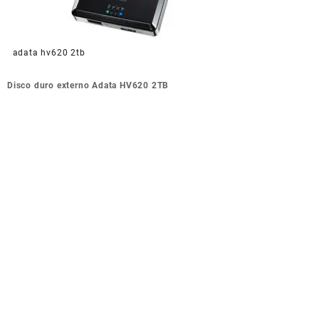
adata hv620 2tb
Navegación
Disco duro externo Adata HV620 2TB
de
entradas