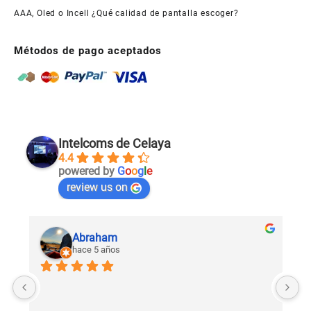
AAA, Oled o Incell ¿Qué calidad de pantalla escoger?
Métodos de pago aceptados
Intelcoms de Celaya
4.4
powered by
G
o
o
g
l
e
review us on
Abraham
hace 5 años
U
c