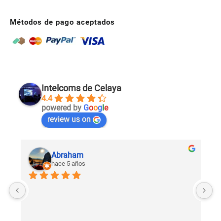
Métodos de pago aceptados
Intelcoms de Celaya
4.4
powered by
G
o
o
g
l
e
review us on
Abraham
hace 5 años
U
c