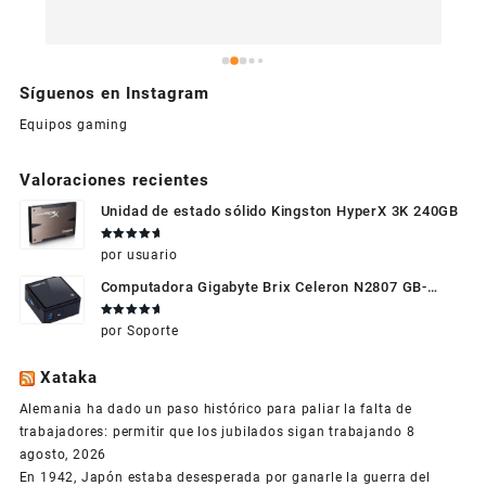
Síguenos en Instagram
Equipos gaming
Valoraciones recientes
Unidad de estado sólido Kingston HyperX 3K 240GB
Valorado
por usuario
en
5
de 5
Computadora Gigabyte Brix Celeron N2807 GB-
BXBT-2807 + WIFI + RAM de 4GB + HDD 500gb +
Valorado
por Soporte
Windows 10
en
5
de 5
Xataka
Alemania ha dado un paso histórico para paliar la falta de
trabajadores: permitir que los jubilados sigan trabajando
8
agosto, 2026
En 1942, Japón estaba desesperada por ganarle la guerra del