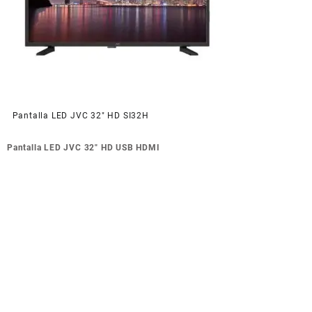
Pantalla LED JVC 32″ HD SI32H
Navegación
Pantalla LED JVC 32″ HD USB HDMI
de
entradas