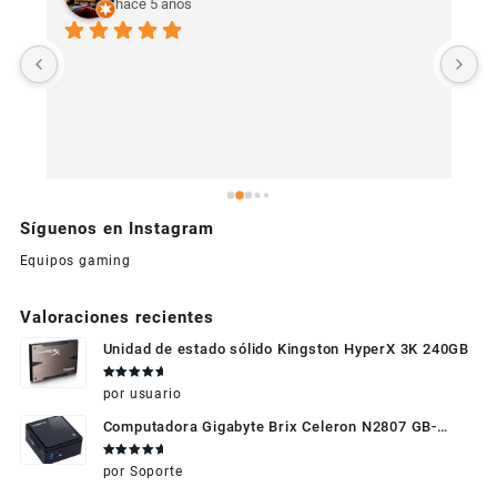
hace 5 años
U
c
Síguenos en Instagram
Equipos gaming
Valoraciones recientes
Unidad de estado sólido Kingston HyperX 3K 240GB
Valorado
por usuario
en
5
de 5
Computadora Gigabyte Brix Celeron N2807 GB-
BXBT-2807 + WIFI + RAM de 4GB + HDD 500gb +
Valorado
por Soporte
Windows 10
en
5
de 5