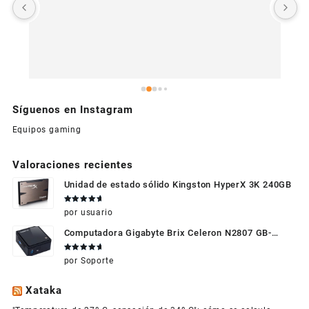
U
c
Síguenos en Instagram
Equipos gaming
Valoraciones recientes
Unidad de estado sólido Kingston HyperX 3K 240GB
Valorado
por usuario
en
5
de 5
Computadora Gigabyte Brix Celeron N2807 GB-
BXBT-2807 + WIFI + RAM de 4GB + HDD 500gb +
Valorado
por Soporte
Windows 10
en
5
de 5
Xataka