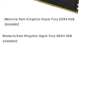
Memoria Ram Kingston Hyper Fury DDR4 8GB
2666MHZ
Navegación
Memoria Ram Kingston Hyper Fury DDR4 8GB
de
2666MHZ
entradas