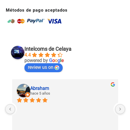
Métodos de pago aceptados
Intelcoms de Celaya
4.4
powered by
G
o
o
g
l
e
review us on
Abraham
hace 5 años
U
c