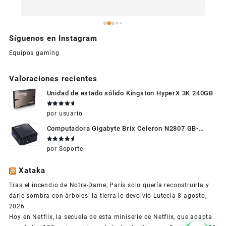
Síguenos en Instagram
Equipos gaming
Valoraciones recientes
Unidad de estado sólido Kingston HyperX 3K 240GB
Valorado
por usuario
en
5
de 5
Computadora Gigabyte Brix Celeron N2807 GB-
BXBT-2807 + WIFI + RAM de 4GB + HDD 500gb +
Valorado
por Soporte
Windows 10
en
5
de 5
Xataka
Tras el incendio de Notre-Dame, París solo quería reconstruirla y
darle sombra con árboles: la tierra le devolvió Lutecia
8 agosto,
2026
Hoy en Netflix, la secuela de esta miniserie de Netflix, que adapta