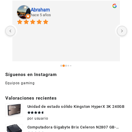
Abraham
hace 5 años
U
c
Síguenos en Instagram
Equipos gaming
Valoraciones recientes
Unidad de estado sólido Kingston HyperX 3K 240GB
Valorado
por usuario
en
5
de 5
Computadora Gigabyte Brix Celeron N2807 GB-