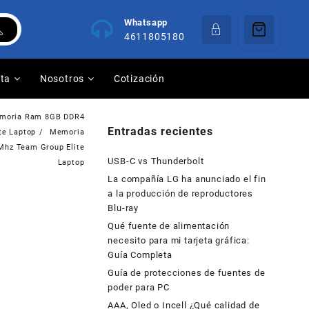
Whatsapp
4611805180
nta
Nosotros
Cotización
moria Ram 8GB DDR4
Entradas recientes
te Laptop
Memoria
hz Team Group Elite
USB-C vs Thunderbolt
Laptop
La compañía LG ha anunciado el fin
a la producción de reproductores
Blu-ray
Qué fuente de alimentación
necesito para mi tarjeta gráfica:
Guía Completa
Guía de protecciones de fuentes de
poder para PC
AAA, Oled o Incell ¿Qué calidad de