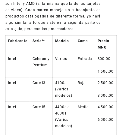
son Intel y AMD (si la misma que la de las tarjetas
de video). Cada marca maneja un subconjunto de
productos catalogados de diferente forma, yo haré
algo similar a lo que viste en la segunda parte de
esta guía, pero con los procesadores.
Fabricante
Serie**
Modelo
Gama
Precio
MNX
Intel
Celeron y
Varios
Entrada
800.00
Pentium
–
1,500.00
Intel
Core i3
4100s
Baja
2,500.00
(Varios
–
modelos)
3,000.00
Intel
Core i5
4400s a
Media
4,500.00
4600s
–
(Varios
6,000.00
modelos)