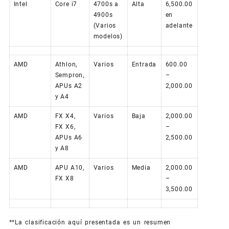
Intel
Core i7
4700s a
Alta
6,500.00
4900s
en
(Varios
adelante
modelos)
AMD
Athlon,
Varios
Entrada
600.00
Sempron,
–
APUs A2
2,000.00
y A4
AMD
FX X4,
Varios
Baja
2,000.00
FX X6,
–
APUs A6
2,500.00
y A8
AMD
APU A10,
Varios
Media
2,000.00
FX X8
–
3,500.00
**La clasificación aquí presentada es un resumen