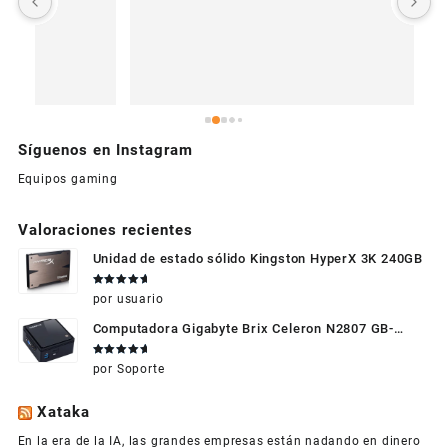
c
Síguenos en Instagram
Equipos gaming
Valoraciones recientes
Unidad de estado sólido Kingston HyperX 3K 240GB
Valorado
por usuario
en
5
de 5
Computadora Gigabyte Brix Celeron N2807 GB-
BXBT-2807 + WIFI + RAM de 4GB + HDD 500gb +
Valorado
por Soporte
Windows 10
en
5
de 5
Xataka
En la era de la IA, las grandes empresas están nadando en dinero