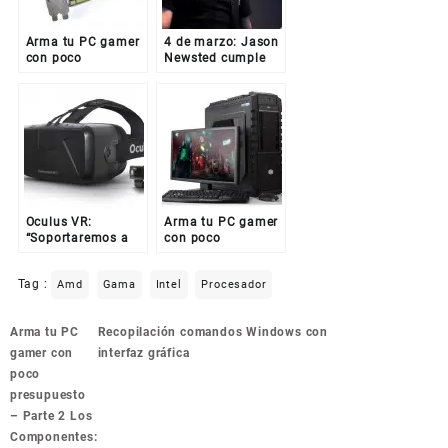
Arma tu PC gamer
4 de marzo: Jason
con poco
Newsted cumple
presupuesto –
53 años
Parte 2 Los
Componentes:
Tarjeta de Video
Oculus VR:
Arma tu PC gamer
“Soportaremos a
con poco
las Mac cuando
presupuesto –
Apple haga buenas
Parte 1 ¿PC o
Tag :
Amd
Gama
Intel
Procesador
computadoras”
Consola?
Navegación
Arma tu PC
Recopilación comandos Windows con
de
gamer con
interfaz gráfica
entradas
poco
presupuesto
– Parte 2 Los
Componentes: