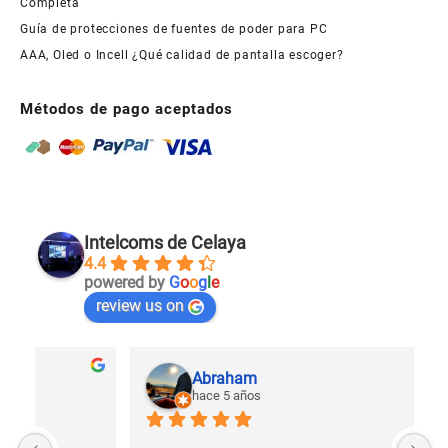
Completa
Guía de protecciones de fuentes de poder para PC
AAA, Oled o Incell ¿Qué calidad de pantalla escoger?
Métodos de pago aceptados
Intelcoms de Celaya
4.4
powered by
G
o
o
g
l
e
review us on
Abraham
hace 5 años
U