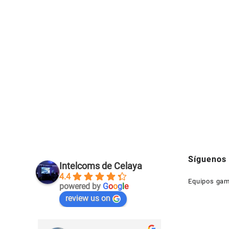
Síguenos
Intelcoms de Celaya
4.4
Equipos gam
powered by
G
o
o
g
l
e
review us on