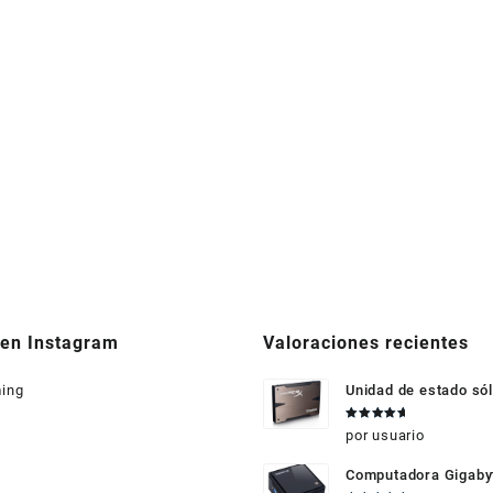
 en Instagram
Valoraciones recientes
ing
Unidad de estado sól
HyperX 3K 240GB
Valorado
por usuario
en
5
de 5
Computadora Gigabyt