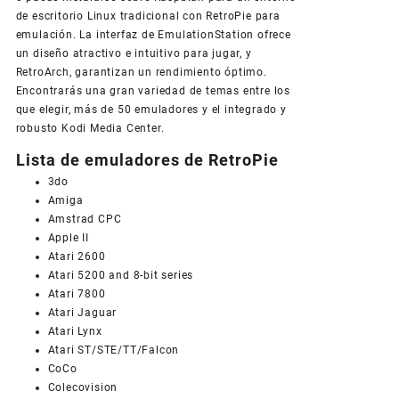
de escritorio Linux tradicional con RetroPie para
emulación. La interfaz de EmulationStation ofrece
un diseño atractivo e intuitivo para jugar, y
RetroArch, garantizan un rendimiento óptimo.
Encontrarás una gran variedad de temas entre los
que elegir, más de 50 emuladores y el integrado y
robusto Kodi Media Center.
Lista de emuladores de RetroPie
3do
Amiga
Amstrad CPC
Apple II
Atari 2600
Atari 5200 and 8-bit series
Atari 7800
Atari Jaguar
Atari Lynx
Atari ST/STE/TT/Falcon
CoCo
Colecovision