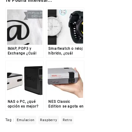
Te Podría Interesar...
IMAP, POP3 y
Smartwatch o reloj
Exchange ¿Cuál
híbrido, ¿cuál
debo usar?
elegir?
NAS o PC, ¿qué
NES Classic
opción es mejor?
Edition se agota en
casi todo el
mundo… hasta en
Tag :
Emulacion
Raspberry
Retro
México