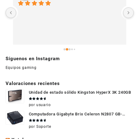
U
c
Síguenos en Instagram
Equipos gaming
Valoraciones recientes
Unidad de estado sólido Kingston HyperX 3K 240GB
Valorado
por usuario
en
5
de 5
Computadora Gigabyte Brix Celeron N2807 GB-
BXBT-2807 + WIFI + RAM de 4GB + HDD 500gb +
Valorado
por Soporte
Windows 10
en
5
de 5