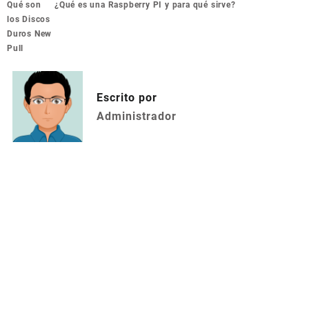
Navegación
Qué son
¿Qué es una Raspberry PI y para qué sirve?
de
los Discos
entradas
Duros New
Pull
Escrito por
Administrador