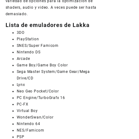
variedad de opciones para la optimización de
shaders, audio y video. A veces puede ser hasta
demasiado.
Lista de emuladores de Lakka
3DO
PlayStation
SNES/Super Famicom
Nintendo DS
Arcade
Game Boy/Game Boy Color
Sega Master System/Game Gear/Mega
Drive/CD
Lynx
Neo Geo Pocket/Color
PC Engine/TurboGrafx 16
PC-FX
Virtual Boy
WonderSwan/Color
Nintendo 64
NES/Famicom
PSP