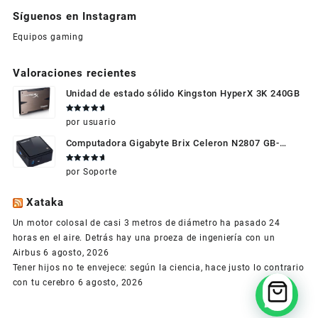
Síguenos en Instagram
Equipos gaming
Valoraciones recientes
Unidad de estado sólido Kingston HyperX 3K 240GB
Valorado
por usuario
en
5
de 5
Computadora Gigabyte Brix Celeron N2807 GB-
BXBT-2807 + WIFI + RAM de 4GB + HDD 500gb +
Valorado
por Soporte
Windows 10
en
5
de 5
Xataka
Un motor colosal de casi 3 metros de diámetro ha pasado 24
horas en el aire. Detrás hay una proeza de ingeniería con un
Airbus
6 agosto, 2026
Tener hijos no te envejece: según la ciencia, hace justo lo contrario
con tu cerebro
6 agosto, 2026