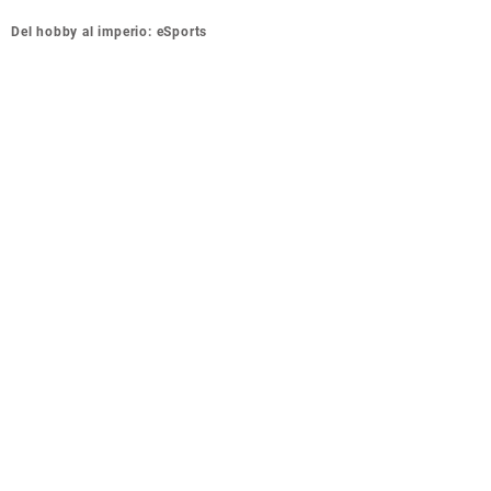
Navegación
Del hobby al imperio: eSports
de
entradas